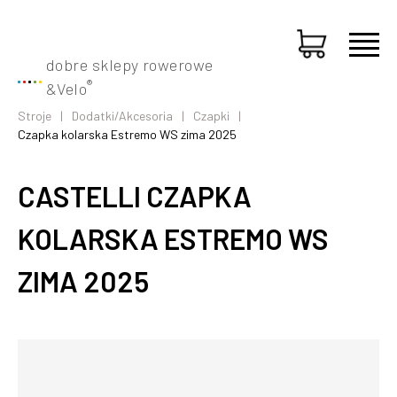
dobre sklepy rowerowe
®
&
Velo
Stroje
Dodatki/Akcesoria
Czapki
Czapka kolarska Estremo WS zima 2025
CASTELLI CZAPKA
KOLARSKA ESTREMO WS
ZIMA 2025