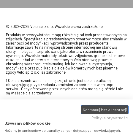
© 2002-2026 Velo sp. z o.o. Wszelkie prawa zastrzeżone
Produkty w rzeczywistości mogą różnić się od tych przedstawionych na
zdjęciach. Specyfikacja przedstawianych towarów może ulec zmianie w
zależności od modyfikacji wprowadzonych przez producenta.
Informacje zawarte na niniejszej stronie internetowej nie stanowią
oferty i nie będą interpretowane jako oferta w rozumieniu prawa
cywilnego. Wszelkie materiały tekstowe, zdjęciowe, graficzne, filmowe
oraz ich układ w serwisie internetowym Velo stanowią prawnie
chronioną własność intelektualną. Ich kopiowanie, dystrybucja,
modyfikacja oraz publikacja dla celów komercyjnych bez pisemnej
zgody Velo sp. z o.o. są zabronione.
1 Cena prezentowana na niniejszej stronie jest ceną detaliczną
obowiązującą przy składaniu zamówień za pośrednictwem tego
serwisu. Ceny oferowane przez innych dealerów mogą się różnić i nie
są wiążące dla sprzedawcy.
2 Bon przeznaczony do wymiany za pośrednictwem usługi "Realizuj
swój bon" na towary z oferty VELO, aktualnie dostępnej na stronie
Kontynuuj bez akceptacji
odbierzebon.pl
, w ramach sprzedaży premiowej. Dowiedz się jak
otrzymać Bon towarowy na
stronie promocji
. Prezentowana wartość
Polityka prywatności
eBonu uwzględnia fakt wyrażenia - w procesie rejestracji w
Panelu
klienta
- zgody na otrzymywanie drogą mailową informacji handlowo-
Używamy plików cookie
marketingowe, np. newsletter rowerowy. W przypadku braku zgody
wartość eBonu zostanie obniżona o 10 zł.
Możemy je zamieścić w celu analizy danych dotyczących odwiedzających,