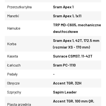
Przerzutka tylna
Sram Apex 1
Manetki
Sram Apex 1, 1x11
TRP MD-C605, mechaniczne
Hamulce
dwutłoczkowe
Sram Apex 1, 42T, 172.5 mm
Korba
(rozmiar XS - 170 mm)
Kaseta
Sunrace CSMS7, 11-42T
Łańcuch
Sram PC-1110
Pedały
-
Obręcze
Accent TGR, 32H
Szprychy
Sapim Leader
Accent TGR, 100 mm QR,
Piasta przednia