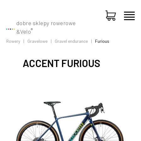
dobre sklepy rowerowe
®
&
Velo
Rowery
Gravelowe
Gravel endurance
Furious
ACCENT FURIOUS