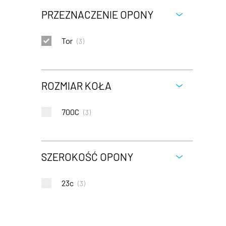
PRZEZNACZENIE OPONY
Tor
(
3
)
ROZMIAR KOŁA
700C
(
3
)
SZEROKOŚĆ OPONY
23c
(
3
)