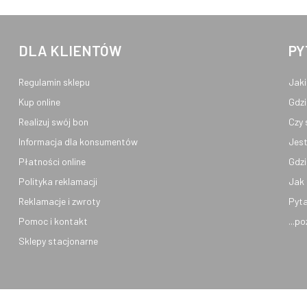
DLA KLIENTÓW
PY
Regulamin sklepu
Jaki
Kup online
Gdzi
Realizuj swój bon
Czy 
Informacja dla konsumentów
Jest
Płatności online
Gdzi
Polityka reklamacji
Jak 
Reklamacje i zwroty
Pyta
Pomoc i kontakt
...p
Sklepy stacjonarne