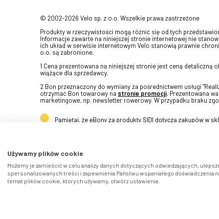
© 2002-2026 Velo sp. z o.o. Wszelkie prawa zastrzeżone
Produkty w rzeczywistości mogą różnić się od tych przedstawi
Informacje zawarte na niniejszej stronie internetowej nie stanow
ich układ w serwisie internetowym Velo stanowią prawnie chroni
o.o. są zabronione.
1 Cena prezentowana na niniejszej stronie jest ceną detaliczną
wiążące dla sprzedawcy.
2 Bon przeznaczony do wymiany za pośrednictwem usługi "Realizu
otrzymać Bon towarowy na
stronie promocji
. Prezentowana war
marketingowe, np. newsletter rowerowy. W przypadku braku zgo
Pamiętaj, że eBony za produkty SIDI dotyczą zakupów w s
Używamy plików cookie
Możemy je zamieścić w celu analizy danych dotyczących odwiedzających, ulepsze
spersonalizowanych treści i zapewnienia Państwu wspaniałego doświadczenia na 
temat plików cookie, których używamy, otwórz ustawienia.