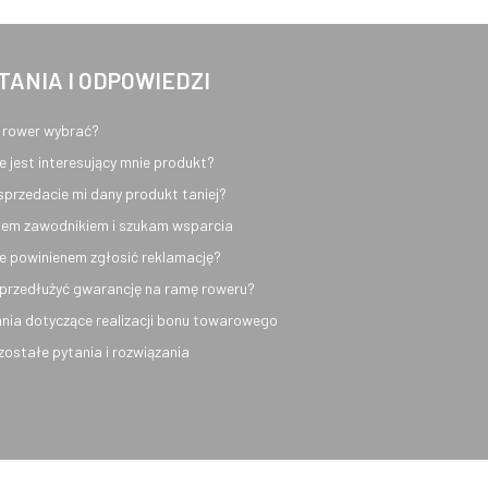
TANIA I ODPOWIEDZI
 rower wybrać?
e jest interesujący mnie produkt?
sprzedacie mi dany produkt taniej?
em zawodnikiem i szukam wsparcia
e powinienem zgłosić reklamację?
przedłużyć gwarancję na ramę roweru?
nia dotyczące realizacji bonu towarowego
ozostałe pytania i rozwiązania