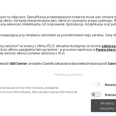
onych na zdjęciach. Specyfikacja przedstawianych towarów może ulec zmianie 
ią oferty i nie będą interpretowane jako oferta w rozumieniu prawa cywilnego. 
oną własność intelektualną. Ich kopiowanie, dystrybucja, modyfikacja oraz pu
 obowiązującą przy składaniu zamówień za pośrednictwem tego serwisu. Ceny of
j swój bon" na towary z oferty VELO, aktualnie dostępnej na stronie
odbierze
tość eBonu uwzględnia fakt wyrażenia - w procesie rejestracji w
Panelu klient
dy wartość eBonu zostanie obniżona o 10 zł.
klepach
SIDI Center
, produkty Castelli zakupów w placówkach tworzących
Caste
Polityka prywatności
Niezb
nia naszej strony internetowej, pokazania
stronie internetowej. Aby uzyskać więcej informacji na
Reklam
Akceptuj
wszystko