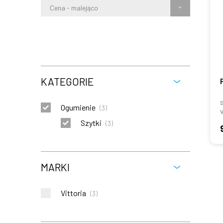
Cena - malejąco
KATEGORIE
S
Ogumienie
(
3
)
V
Szytki
(
3
)
MARKI
Vittoria
(
3
)