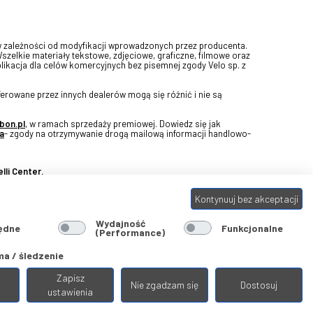
w zależności od modyfikacji wprowadzonych przez producenta.
Wszelkie materiały tekstowe, zdjęciowe, graficzne, filmowe oraz
blikacja dla celów komercyjnych bez pisemnej zgody Velo sp. z
erowane przez innych dealerów mogą się różnić i nie są
bon.pl
, w ramach sprzedaży premiowej. Dowiedz się jak
a
- zgody na otrzymywanie drogą mailową informacji handlowo-
lli Center.
Kontynuuj bez akceptacji
Wydajność
ędne
Funkcjonalne
(Performance)
a / śledzenie
Zapisz
Nie zgadzam się
Dostosuj
ustawienia