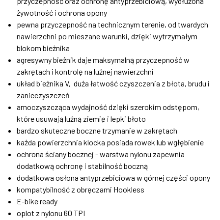
przyczepność oraz ochronę antyprzebiciową, wydłużona
żywotność i ochrona opony
pewna przyczepność na technicznym terenie, od twardych
nawierzchni po mieszane warunki, dzięki wytrzymałym
blokom bieżnika
agresywny bieżnik daje maksymalną przyczepność w
zakrętach i kontrolę na luźnej nawierzchni
układ bieżnika V, duża łatwość czyszczenia z błota, brudu i
zanieczyszczeń
amoczyszcząca wydajność dzięki szerokim odstępom,
które usuwają luźną ziemię i lepki błoto
bardzo skuteczne boczne trzymanie w zakrętach
każda powierzchnia klocka posiada rowek lub wgłębienie
ochrona ściany bocznej - warstwa nylonu zapewnia
dodatkową ochronę i stabilność boczną
dodatkowa osłona antyprzebiciowa w górnej części opony
kompatybilność z obręczami Hookless
E-bike ready
oplot z nylonu 60 TPI