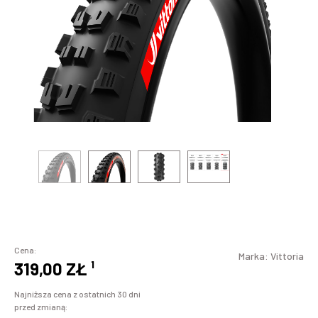
Cena:
Marka:
Vittoria
319,00 ZŁ
¹
Najniższa cena z ostatnich 30 dni
przed zmianą: