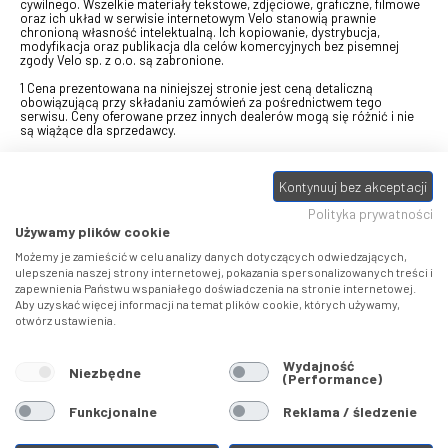
cywilnego. Wszelkie materiały tekstowe, zdjęciowe, graficzne, filmowe
oraz ich układ w serwisie internetowym Velo stanowią prawnie
chronioną własność intelektualną. Ich kopiowanie, dystrybucja,
modyfikacja oraz publikacja dla celów komercyjnych bez pisemnej
zgody Velo sp. z o.o. są zabronione.
1 Cena prezentowana na niniejszej stronie jest ceną detaliczną
obowiązującą przy składaniu zamówień za pośrednictwem tego
serwisu. Ceny oferowane przez innych dealerów mogą się różnić i nie
są wiążące dla sprzedawcy.
2 Bon przeznaczony do wymiany za pośrednictwem usługi "Realizuj
swój bon" na towary z oferty VELO, aktualnie dostępnej na stronie
odbierzebon.pl
, w ramach sprzedaży premiowej. Dowiedz się jak
Kontynuuj bez akceptacji
otrzymać Bon towarowy na
stronie promocji
. Prezentowana wartość
Polityka prywatności
eBonu uwzględnia fakt wyrażenia - w procesie rejestracji w
Panelu
klienta
- zgody na otrzymywanie drogą mailową informacji handlowo-
Używamy plików cookie
marketingowe, np. newsletter rowerowy. W przypadku braku zgody
wartość eBonu zostanie obniżona o 10 zł.
Możemy je zamieścić w celu analizy danych dotyczących odwiedzających,
ulepszenia naszej strony internetowej, pokazania spersonalizowanych treści i
zapewnienia Państwu wspaniałego doświadczenia na stronie internetowej.
Pamiętaj, że eBony za produkty SIDI dotyczą zakupów w sklepach
Aby uzyskać więcej informacji na temat plików cookie, których używamy,
SIDI Center
, produkty Castelli zakupów w placówkach tworzących
otwórz ustawienia.
Castelli Center.
Wydajność
Niezbędne
(Performance)
Funkcjonalne
Reklama / śledzenie