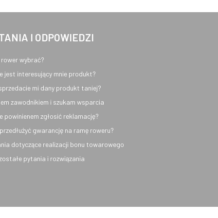
TANIA I ODPOWIEDZI
 rower wybrać?
e jest interesujący mnie produkt?
sprzedacie mi dany produkt taniej?
em zawodnikiem i szukam wsparcia
e powinienem zgłosić reklamację?
przedłużyć gwarancję na ramę roweru?
nia dotyczące realizacji bonu towarowego
ozostałe pytania i rozwiązania