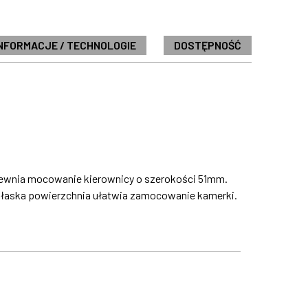
NFORMACJE / TECHNOLOGIE
DOSTĘPNOŚĆ
apewnia mocowanie kierownicy o szerokości 51mm.
Płaska powierzchnia ułatwia zamocowanie kamerki.