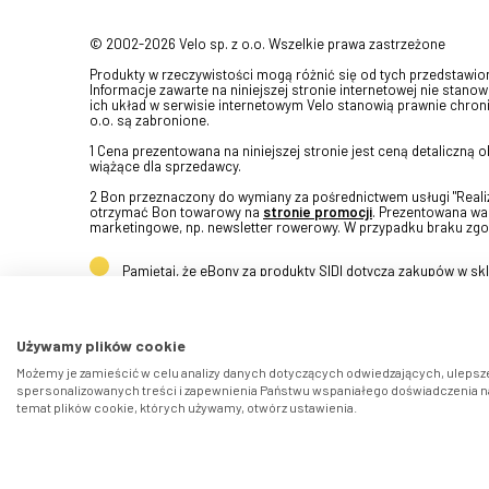
© 2002-2026 Velo sp. z o.o. Wszelkie prawa zastrzeżone
Produkty w rzeczywistości mogą różnić się od tych przedstawi
Informacje zawarte na niniejszej stronie internetowej nie stanow
ich układ w serwisie internetowym Velo stanowią prawnie chroni
o.o. są zabronione.
1 Cena prezentowana na niniejszej stronie jest ceną detaliczną
wiążące dla sprzedawcy.
2 Bon przeznaczony do wymiany za pośrednictwem usługi "Realizu
otrzymać Bon towarowy na
stronie promocji
. Prezentowana war
marketingowe, np. newsletter rowerowy. W przypadku braku zgo
Pamiętaj, że eBony za produkty SIDI dotyczą zakupów w s
Używamy plików cookie
Możemy je zamieścić w celu analizy danych dotyczących odwiedzających, ulepsze
spersonalizowanych treści i zapewnienia Państwu wspaniałego doświadczenia na 
temat plików cookie, których używamy, otwórz ustawienia.