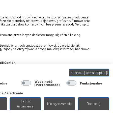
w zależności od modyfikacji wprowadzonych przez producenta.
Wszelkie materiały tekstowe, zdjęciowe, graficzne, filmowe oraz
blikacja dla celów komercyjnych bez pisemnej zgody Velo sp. z
erowane przez innych dealerów mogą się różnić i nie są
bon.pl
, w ramach sprzedaży premiowej. Dowiedz się jak
a
- zgody na otrzymywanie drogą mailową informacji handlowo-
lli Center.
Kontynuuj bez akceptacji
Wydajność
ędne
Funkcjonalne
(Performance)
a / śledzenie
Zapisz
Nie zgadzam się
Dostosuj
ustawienia