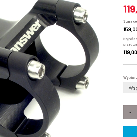
119
Stara ce
159,0
Najniższ
przed z
119,0
Wybierz
-