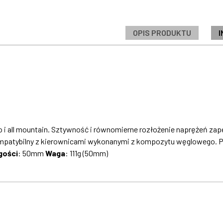
OPIS PRODUKTU
I
 i all mountain. Sztywność i równomierne rozłożenie naprężeń z
ompatybilny z kierownicami wykonanymi z kompozytu węglowego. 
gości
: 50mm
Waga
: 111g (50mm)