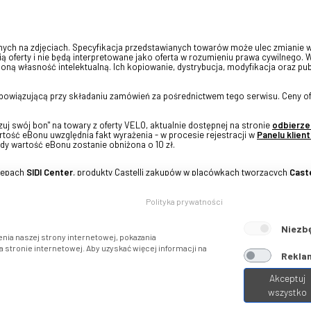
onych na zdjęciach. Specyfikacja przedstawianych towarów może ulec zmianie 
ią oferty i nie będą interpretowane jako oferta w rozumieniu prawa cywilnego. 
oną własność intelektualną. Ich kopiowanie, dystrybucja, modyfikacja oraz pu
 obowiązującą przy składaniu zamówień za pośrednictwem tego serwisu. Ceny of
j swój bon" na towary z oferty VELO, aktualnie dostępnej na stronie
odbierze
tość eBonu uwzględnia fakt wyrażenia - w procesie rejestracji w
Panelu klient
dy wartość eBonu zostanie obniżona o 10 zł.
klepach
SIDI Center
, produkty Castelli zakupów w placówkach tworzących
Caste
Polityka prywatności
Niezb
nia naszej strony internetowej, pokazania
stronie internetowej. Aby uzyskać więcej informacji na
Reklam
Akceptuj
wszystko