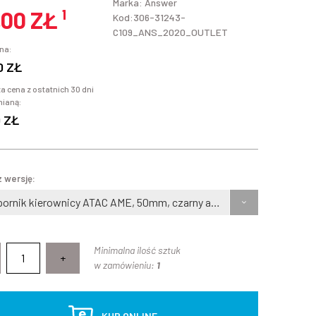
Marka:
Answer
,00 ZŁ
¹
Kod:306-31243-
C109_ANS_2020_OUTLET
na:
0 ZŁ
a cena z ostatnich 30 dni
mianą:
0 ZŁ
 wersję:
Wspornik kierownicy ATAC AME, 50mm, czarny anodowany
Minimalna ilość sztuk
+
w zamówieniu:
1
KUP ONLINE