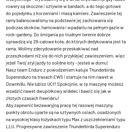
rowery są skoczne i sztywne w bandach, a do tego gotowe
do pojedynku z korzeniami i masą kamieni. Zawieszenie tej
ramy balansowaliśmy na podstawie jej zachowania się
podczas skoków, hamowania i wpadaniu na pełnym gazie w
rock-gardeny. Do śmigania po trudnym terenie dobrze
sprawdzą się 29-calowe koła, do których dedykowana jest ta
rama. Wolimy zdecydowanie przeskakiwać nad
przeszkodami niż się do nich przyklejać zawieszeniem, więc
jeżeli Twój styl jazdy to solidne loty - jesteś w domu!
Nasz team Enduro z powodzeniem katuje Thunderbirda
Superenduro na trasach EWS i startuje na nim nawet w
Downhillu. Nie lubisz UCI? Spokojnie, w tę maszynę możesz
wsadzić nawet dwupółkowy widelec i bawić się jak w
złotych czasach freeride’u!
Aby zapewnić bezawaryjną pracę tej rasowej maszyny,
punkty obrotu oparte są na sztywnych osiach, osadzonych
na wysokiej klasy łożyskach typu Max z uszczelnieniami typu
LLU. Progresywne zawieszenie Thunderbirda Superenduro