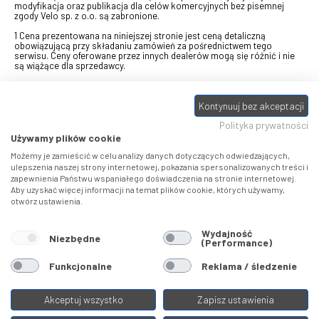
modyfikacja oraz publikacja dla celów komercyjnych bez pisemnej
zgody Velo sp. z o.o. są zabronione.
1 Cena prezentowana na niniejszej stronie jest ceną detaliczną
obowiązującą przy składaniu zamówień za pośrednictwem tego
serwisu. Ceny oferowane przez innych dealerów mogą się różnić i nie
są wiążące dla sprzedawcy.
2 Bon przeznaczony do wymiany za pośrednictwem usługi "Realizuj
swój bon" na towary z oferty VELO, aktualnie dostępnej na stronie
odbierzebon.pl
, w ramach sprzedaży premiowej. Dowiedz się jak
Kontynuuj bez akceptacji
otrzymać Bon towarowy na
stronie promocji
. Prezentowana wartość
Polityka prywatności
eBonu uwzględnia fakt wyrażenia - w procesie rejestracji w
Panelu
klienta
- zgody na otrzymywanie drogą mailową informacji handlowo-
Używamy plików cookie
marketingowe, np. newsletter rowerowy. W przypadku braku zgody
wartość eBonu zostanie obniżona o 10 zł.
Możemy je zamieścić w celu analizy danych dotyczących odwiedzających,
ulepszenia naszej strony internetowej, pokazania spersonalizowanych treści i
zapewnienia Państwu wspaniałego doświadczenia na stronie internetowej.
Pamiętaj, że eBony za produkty SIDI dotyczą zakupów w sklepach
Aby uzyskać więcej informacji na temat plików cookie, których używamy,
SIDI Center
, produkty Castelli zakupów w placówkach tworzących
otwórz ustawienia.
Castelli Center.
Wydajność
Niezbędne
(Performance)
Funkcjonalne
Reklama / śledzenie
Akceptuj wszystko
Zapisz ustawienia