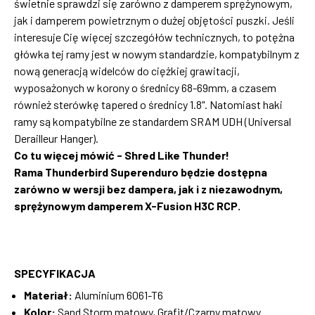
świetnie sprawdzi się zarówno z damperem sprężynowym,
jak i damperem powietrznym o dużej objętości puszki. Jeśli
interesuje Cię więcej szczegółów technicznych, to potężna
główka tej ramy jest w nowym standardzie, kompatybilnym z
nową generacją widelców do ciężkiej grawitacji,
wyposażonych w korony o średnicy 68-69mm, a czasem
również sterówkę tapered o średnicy 1.8". Natomiast haki
ramy są kompatybilne ze standardem SRAM UDH (Universal
Derailleur Hanger).
Co tu więcej mówić - Shred Like Thunder!
Rama Thunderbird Superenduro będzie dostępna
zarówno w wersji bez dampera, jak i z niezawodnym,
sprężynowym damperem X-Fusion H3C RCP.
SPECYFIKACJA
Materiał:
Aluminium 6061-T6
Kolor:
Sand Storm matowy, Grafit/Czarny matowy