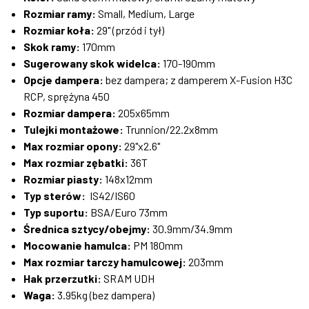
Rozmiar ramy:
Small, Medium, Large
Rozmiar koła:
29" (przód i tył)
Skok ramy:
170mm
Sugerowany skok widelca:
170-190mm
Opcje dampera:
bez dampera; z damperem X-Fusion H3C
RCP, sprężyna 450
Rozmiar dampera:
205x65mm
Tulejki montażowe:
Trunnion/22.2x8mm
Max rozmiar opony:
29"x2.6"
Max rozmiar zębatki:
36T
Rozmiar piasty:
148x12mm
Typ sterów:
IS42/IS60
Typ suportu:
BSA/Euro 73mm
Średnica sztycy/obejmy:
30.9mm/34.9mm
Mocowanie hamulca:
PM 180mm
Max rozmiar tarczy hamulcowej:
203mm
Hak przerzutki:
SRAM UDH
Waga:
3.95kg (bez dampera)