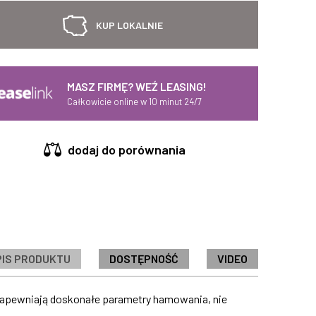
KUP LOKALNIE
MASZ FIRMĘ? WEŹ LEASING!
Całkowicie online w 10 minut 24/7
dodaj do porównania
PIS PRODUKTU
DOSTĘPNOŚĆ
VIDEO
Zapewniają doskonałe parametry hamowania, nie