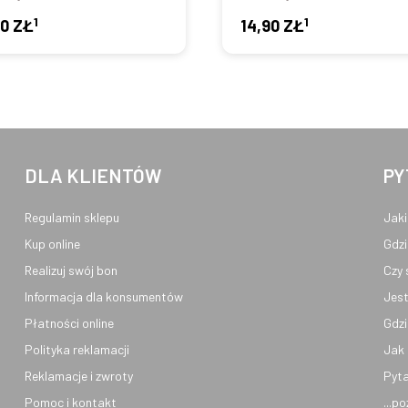
1
1
90 ZŁ
14,90 ZŁ
DLA KLIENTÓW
PY
Regulamin sklepu
Jaki
Kup online
Gdzi
Realizuj swój bon
Czy 
Informacja dla konsumentów
Jest
Płatności online
Gdzi
Polityka reklamacji
Jak 
Reklamacje i zwroty
Pyta
Pomoc i kontakt
...p