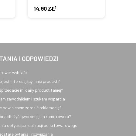
1
14,90 ZŁ
14,9
TANIA I ODPOWIEDZI
 rower wybrać?
e jest interesujący mnie produkt?
sprzedacie mi dany produkt taniej?
em zawodnikiem i szukam wsparcia
e powinienem zgłosić reklamację?
przedłużyć gwarancję na ramę roweru?
nia dotyczące realizacji bonu towarowego
ozostałe pytania i rozwiązania