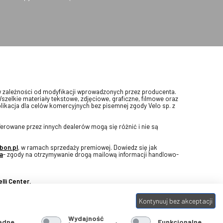
w zależności od modyfikacji wprowadzonych przez producenta.
Wszelkie materiały tekstowe, zdjęciowe, graficzne, filmowe oraz
blikacja dla celów komercyjnych bez pisemnej zgody Velo sp. z
erowane przez innych dealerów mogą się różnić i nie są
bon.pl
, w ramach sprzedaży premiowej. Dowiedz się jak
a
- zgody na otrzymywanie drogą mailową informacji handlowo-
lli Center.
Kontynuuj bez akceptacji
Wydajność
ędne
Funkcjonalne