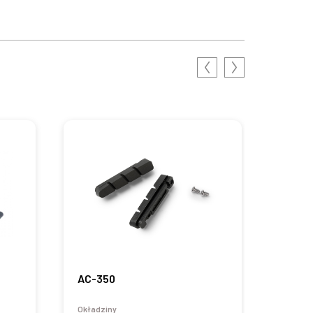
AC-350
AC-3
Okładziny
Okładz