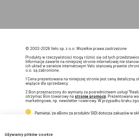
© 2002-2026 Velo sp. z o.o. Wszelkie prawa zastrzeżone
Produkty w rzeczywistości mogą różnić się od tych przedstawi
Informacje zawarte na niniejszej stronie internetowej nie stanow
ich układ w serwisie internetowym Velo stanowią prawnie chroni
o.o. są zabronione.
1 Cena prezentowana na niniejszej stronie jest ceną detaliczną
wiążące dla sprzedawcy.
2 Bon przeznaczony do wymiany za pośrednictwem usługi "Realizu
otrzymać Bon towarowy na
stronie promocji
. Prezentowana war
marketingowe, np. newsletter rowerowy. W przypadku braku zgo
Pamiętaj, że eBony za produkty SIDI dotyczą zakupów w s
Używamy plików cookie