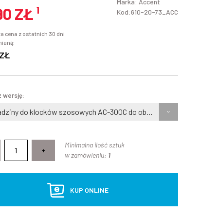
Marka:
Accent
90 ZŁ
¹
Kod:610-20-73_ACC
a cena z ostatnich 30 dni
mianą:
 ZŁ
 wersję:
Okładziny do klocków szosowych AC-300C do obręczy karbonowych
Minimalna ilość sztuk
+
w zamówieniu:
1
KUP ONLINE