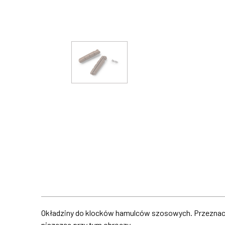
Okładziny do klocków hamulców szosowych. Przeznacz
niszcząc przy tym obręczy.