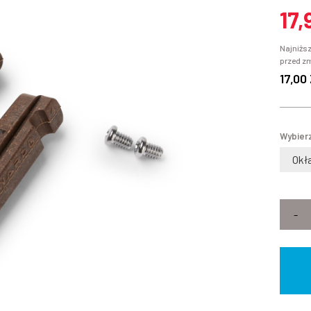
17,
Najniższ
przed z
17,00
Wybierz
-