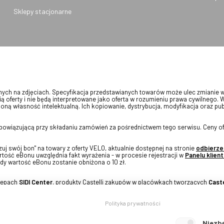
Sklepy stacjonarne
onych na zdjęciach. Specyfikacja przedstawianych towarów może ulec zmianie 
ią oferty i nie będą interpretowane jako oferta w rozumieniu prawa cywilnego. 
oną własność intelektualną. Ich kopiowanie, dystrybucja, modyfikacja oraz pu
 obowiązującą przy składaniu zamówień za pośrednictwem tego serwisu. Ceny of
j swój bon" na towary z oferty VELO, aktualnie dostępnej na stronie
odbierze
tość eBonu uwzględnia fakt wyrażenia - w procesie rejestracji w
Panelu klient
dy wartość eBonu zostanie obniżona o 10 zł.
klepach
SIDI Center
, produkty Castelli zakupów w placówkach tworzących
Caste
Polityka prywatności
Niezb