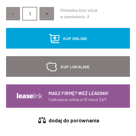
Minimalna ilość sztuk
-
+
w zamówieniu:
1
KUP ONLINE
KUP LOKALNIE
MASZ FIRMĘ? WEŹ LEASING!
Całkowicie online w 10 minut 24/7
dodaj do porównania