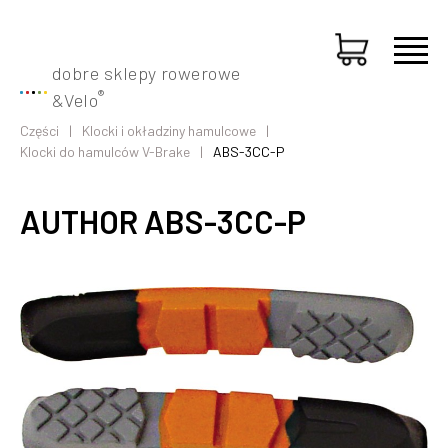
dobre sklepy rowerowe
®
&
Velo
Części
Klocki i okładziny hamulcowe
Klocki do hamulców V-Brake
ABS-3CC-P
AUTHOR ABS-3CC-P