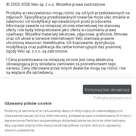
© 2002-2026 Velo sp. z o.o. Wszelkie prawa zastrzeżone
Produkty w rzeczywistości mogą różnić się od tych przedstawionych na
zdjęciach. Specyfikacja przedstawianych towarów może ulec zmianie w
zależności od modyfikacji wprowadzonych przez producenta.
Informacje zawarte na niniejszej stronie internetowej nie stanowią
oferty i nie będą interpretowane jako oferta w rozumieniu prawa
cywilnego. Wszelkie materiały tekstowe, zdjęciowe, graficzne, filmowe
oraz ich układ w serwisie internetowym Velo stanowią prawnie
chronioną własność intelektualną. Ich kopiowanie, dystrybucja,
modyfikacja oraz publikacja dla celów komercyjnych bez pisemnej
zgody Velo sp. z o.o. są zabronione.
1 Cena prezentowana na niniejszej stronie jest ceną detaliczną
obowiązującą przy składaniu zamówień za pośrednictwem tego
serwisu. Ceny oferowane przez innych dealerów mogą się różnić i nie
są wiążące dla sprzedawcy.
2 Bon przeznaczony do wymiany za pośrednictwem usługi "Realizuj
swój bon" na towary z oferty VELO, aktualnie dostępnej na stronie
Kontynuuj bez akceptacji
odbierzebon.pl
, w ramach sprzedaży premiowej. Dowiedz się jak
otrzymać Bon towarowy na
stronie promocji
. Prezentowana wartość
Polityka prywatności
eBonu uwzględnia fakt wyrażenia - w procesie rejestracji w
Panelu
klienta
- zgody na otrzymywanie drogą mailową informacji handlowo-
Używamy plików cookie
marketingowe, np. newsletter rowerowy. W przypadku braku zgody
wartość eBonu zostanie obniżona o 10 zł.
Możemy je zamieścić w celu analizy danych dotyczących odwiedzających,
ulepszenia naszej strony internetowej, pokazania spersonalizowanych treści i
zapewnienia Państwu wspaniałego doświadczenia na stronie internetowej.
Pamiętaj, że eBony za produkty SIDI dotyczą zakupów w sklepach
Aby uzyskać więcej informacji na temat plików cookie, których używamy,
SIDI Center
, produkty Castelli zakupów w placówkach tworzących
otwórz ustawienia.
Castelli Center.