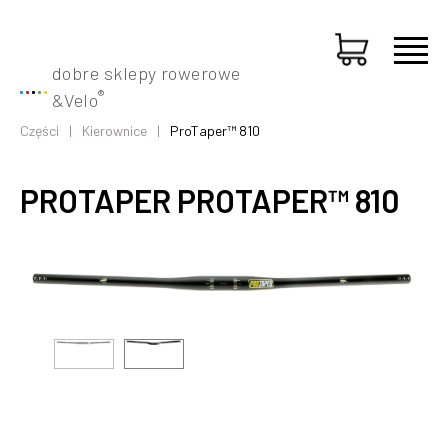
dobre sklepy rowerowe
®
&
Velo
Części
Kierownice
ProTaper™ 810
PROTAPER PROTAPER™ 810