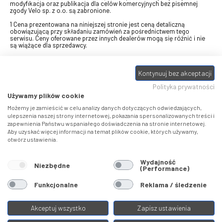
modyfikacja oraz publikacja dla celów komercyjnych bez pisemnej
zgody Velo sp. z o.o. są zabronione.
1 Cena prezentowana na niniejszej stronie jest ceną detaliczną
obowiązującą przy składaniu zamówień za pośrednictwem tego
serwisu. Ceny oferowane przez innych dealerów mogą się różnić i nie
są wiążące dla sprzedawcy.
2 Bon przeznaczony do wymiany za pośrednictwem usługi "Realizuj
swój bon" na towary z oferty VELO, aktualnie dostępnej na stronie
Kontynuuj bez akceptacji
odbierzebon.pl
, w ramach sprzedaży premiowej. Dowiedz się jak
otrzymać Bon towarowy na
stronie promocji
. Prezentowana wartość
Polityka prywatności
eBonu uwzględnia fakt wyrażenia - w procesie rejestracji w
Panelu
klienta
- zgody na otrzymywanie drogą mailową informacji handlowo-
Używamy plików cookie
marketingowe, np. newsletter rowerowy. W przypadku braku zgody
wartość eBonu zostanie obniżona o 10 zł.
Możemy je zamieścić w celu analizy danych dotyczących odwiedzających,
ulepszenia naszej strony internetowej, pokazania spersonalizowanych treści i
zapewnienia Państwu wspaniałego doświadczenia na stronie internetowej.
Pamiętaj, że eBony za produkty SIDI dotyczą zakupów w sklepach
Aby uzyskać więcej informacji na temat plików cookie, których używamy,
SIDI Center
, produkty Castelli zakupów w placówkach tworzących
otwórz ustawienia.
Castelli Center.
Wydajność
Niezbędne
(Performance)
Funkcjonalne
Reklama / śledzenie
Akceptuj wszystko
Zapisz ustawienia