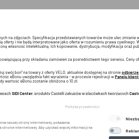
onych na zdjęciach. Specyfikacja przedstawianych towarów może ulec zmianie 
ią oferty i nie będą interpretowane jako oferta w rozumieniu prawa cywilnego. 
oną własność intelektualną. Ich kopiowanie, dystrybucja, modyfikacja oraz pu
 obowiązującą przy składaniu zamówień za pośrednictwem tego serwisu. Ceny of
j swój bon" na towary z oferty VELO, aktualnie dostępnej na stronie
odbierze
tość eBonu uwzględnia fakt wyrażenia - w procesie rejestracji w
Panelu klient
dy wartość eBonu zostanie obniżona o 10 zł.
klepach
SIDI Center
, produkty Castelli zakupów w placówkach tworzących
Caste
Polityka prywatności
Niezb
nia naszej strony internetowej, pokazania
stronie internetowej. Aby uzyskać więcej informacji na
Reklam