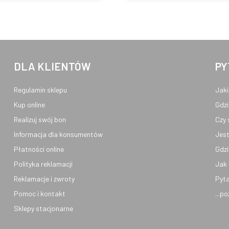
DLA KLIENTÓW
PY
Regulamin sklepu
Jaki
Kup online
Gdzi
Realizuj swój bon
Czy 
Informacja dla konsumentów
Jest
Płatności online
Gdzi
Polityka reklamacji
Jak 
Reklamacje i zwroty
Pyta
Pomoc i kontakt
...p
Sklepy stacjonarne