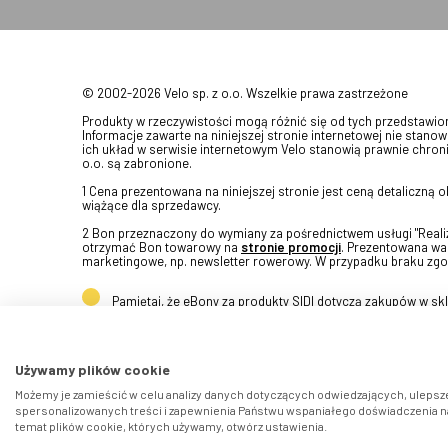
© 2002-2026 Velo sp. z o.o. Wszelkie prawa zastrzeżone
Produkty w rzeczywistości mogą różnić się od tych przedstawi
Informacje zawarte na niniejszej stronie internetowej nie stanow
ich układ w serwisie internetowym Velo stanowią prawnie chroni
o.o. są zabronione.
1 Cena prezentowana na niniejszej stronie jest ceną detaliczną
wiążące dla sprzedawcy.
2 Bon przeznaczony do wymiany za pośrednictwem usługi "Realizu
otrzymać Bon towarowy na
stronie promocji
. Prezentowana war
marketingowe, np. newsletter rowerowy. W przypadku braku zgo
Pamiętaj, że eBony za produkty SIDI dotyczą zakupów w s
Używamy plików cookie
Możemy je zamieścić w celu analizy danych dotyczących odwiedzających, ulepsze
spersonalizowanych treści i zapewnienia Państwu wspaniałego doświadczenia na 
temat plików cookie, których używamy, otwórz ustawienia.