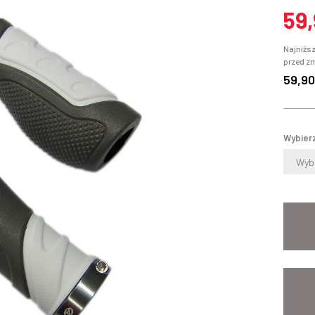
59
Najniższ
przed z
59,90
Wybierz
Wybi