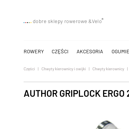
®
dobre sklepy rowerowe &
Velo
ROWERY
CZĘŚCI
AKCESORIA
OGUMIE
Części
Chwyty kierownicy i owijki
Chwyty kierownicy
AUTHOR GRIPLOCK ERGO 