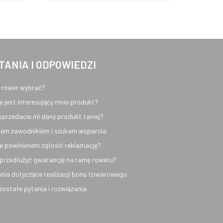
TANIA I ODPOWIEDZI
 rower wybrać?
e jest interesujący mnie produkt?
sprzedacie mi dany produkt taniej?
em zawodnikiem i szukam wsparcia
e powinienem zgłosić reklamację?
przedłużyć gwarancję na ramę roweru?
nia dotyczące realizacji bonu towarowego
ozostałe pytania i rozwiązania