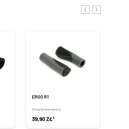
ERGO R1
JUNI
Chwyty kierownicy
Chwyty 
1
39,90 ZŁ
19,9