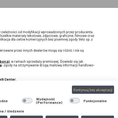
w zależności od modyfikacji wprowadzonych przez producenta.
Wszelkie materiały tekstowe, zdjęciowe, graficzne, filmowe oraz
blikacja dla celów komercyjnych bez pisemnej zgody Velo sp. z
erowane przez innych dealerów mogą się różnić i nie są
bon.pl
, w ramach sprzedaży premiowej. Dowiedz się jak
a
- zgody na otrzymywanie drogą mailową informacji handlowo-
lli Center.
Kontynuuj bez akceptacji
Wydajność
ędne
Funkcjonalne
(Performance)
a / śledzenie