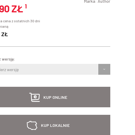
Marka:
Author
,90 ZŁ
¹
a cena z ostatnich 30 dni
mianą:
 ZŁ
 wersję:
erz wersję
KUP ONLINE
KUP LOKALNIE