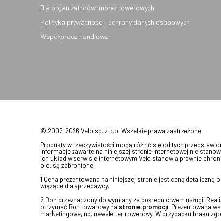
Dla organizatorów imprez rowerowych
Polityka prywatności i ochrony danych osobowych
Współpraca handlowa
© 2002-2026 Velo sp. z o.o. Wszelkie prawa zastrzeżone
Produkty w rzeczywistości mogą różnić się od tych przedstawi
Informacje zawarte na niniejszej stronie internetowej nie stanow
ich układ w serwisie internetowym Velo stanowią prawnie chroni
o.o. są zabronione.
1 Cena prezentowana na niniejszej stronie jest ceną detaliczną
wiążące dla sprzedawcy.
2 Bon przeznaczony do wymiany za pośrednictwem usługi "Realizu
otrzymać Bon towarowy na
stronie promocji
. Prezentowana war
marketingowe, np. newsletter rowerowy. W przypadku braku zgo