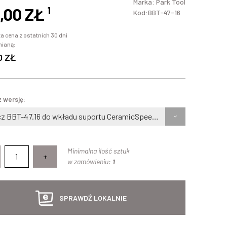
Marka:
Park Tool
,00 ZŁ
¹
Kod:BBT-47-16
a cena z ostatnich 30 dni
mianą:
0 ZŁ
 wersję:
Klucz BBT-47.16 do wkładu suportu CeramicSpeed, Enduro® T47, SRAM® T47 DUB®
Minimalna ilość sztuk
+
w zamówieniu:
1
SPRAWDŹ LOKALNIE