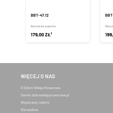
BBT-47.12
BBT
Klucze do suportu
Klucz
1
179,00 ZŁ
199
WIĘCEJ O NAS
O Dobre Sklepy Rowerowe
Serwis dobresklepyrowerowe.pl
Wspieramy talenty
Dla mediów