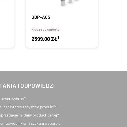
BBP-AOS
SBK-
Klucze do suportu
Klucze 
1
2599,00 ZŁ
1999
TANIA I ODPOWIEDZI
 rower wybrać?
e jest interesujący mnie produkt?
sprzedacie mi dany produkt taniej?
em zawodnikiem i szukam wsparcia