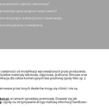
e powinienem zgłosić reklamację?
przedłużyć gwarancję na ramę roweru?
nia dotyczące realizacji bonu towarowego
ozostałe pytania i rozwiązania
w zależności od modyfikacji wprowadzonych przez producenta.
Wszelkie materiały tekstowe, zdjęciowe, graficzne, filmowe oraz
blikacja dla celów komercyjnych bez pisemnej zgody Velo sp. z
erowane przez innych dealerów mogą się różnić i nie są
bon.pl
, w ramach sprzedaży premiowej. Dowiedz się jak
a
- zgody na otrzymywanie drogą mailową informacji handlowo-