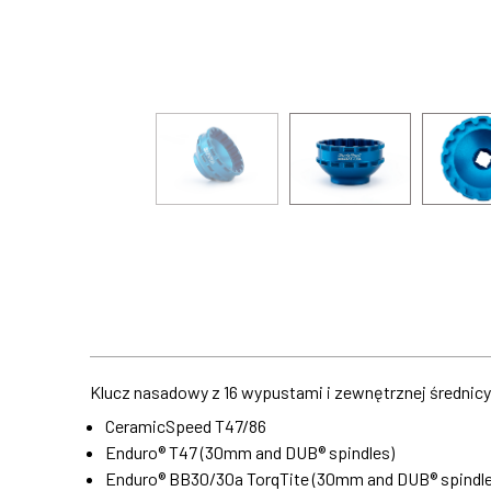
Klucz nasadowy z 16 wypustami i zewnętrznej średni
CeramicSpeed T47/86
Enduro® T47 (30mm and DUB® spindles)
Enduro® BB30/30a TorqTite (30mm and DUB® spindle