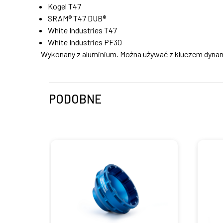
Kogel T47
SRAM® T47 DUB®
White Industries T47
White Industries PF30
Wykonany z aluminium. Można używać z kluczem dyna
PODOBNE