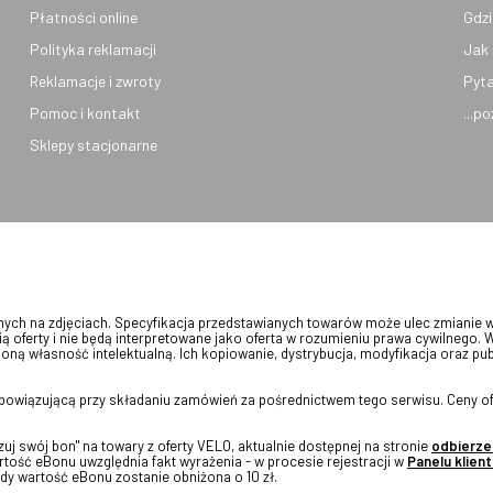
Płatności online
Gdzi
Polityka reklamacji
Jak 
Reklamacje i zwroty
Pyta
Pomoc i kontakt
...p
Sklepy stacjonarne
onych na zdjęciach. Specyfikacja przedstawianych towarów może ulec zmianie 
ią oferty i nie będą interpretowane jako oferta w rozumieniu prawa cywilnego. 
oną własność intelektualną. Ich kopiowanie, dystrybucja, modyfikacja oraz pu
 obowiązującą przy składaniu zamówień za pośrednictwem tego serwisu. Ceny of
j swój bon" na towary z oferty VELO, aktualnie dostępnej na stronie
odbierze
tość eBonu uwzględnia fakt wyrażenia - w procesie rejestracji w
Panelu klient
dy wartość eBonu zostanie obniżona o 10 zł.