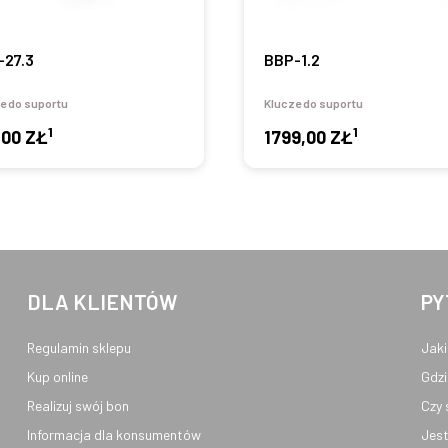
-27.3
BBP-1.2
e do suportu
Klucze do suportu
1
1
,00 ZŁ
1799,00 ZŁ
DLA KLIENTÓW
PY
Regulamin sklepu
Jaki
Kup online
Gdzi
Realizuj swój bon
Czy 
Informacja dla konsumentów
Jest