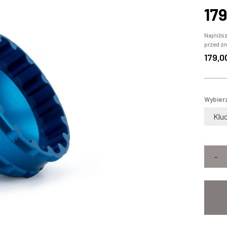
179
Najniższ
przed z
179,0
Wybierz
-