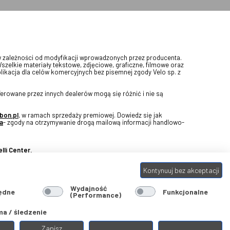
w zależności od modyfikacji wprowadzonych przez producenta.
Wszelkie materiały tekstowe, zdjęciowe, graficzne, filmowe oraz
blikacja dla celów komercyjnych bez pisemnej zgody Velo sp. z
erowane przez innych dealerów mogą się różnić i nie są
bon.pl
, w ramach sprzedaży premiowej. Dowiedz się jak
a
- zgody na otrzymywanie drogą mailową informacji handlowo-
lli Center.
Kontynuuj bez akceptacji
Wydajność
ędne
Funkcjonalne
(Performance)
a / śledzenie
Zapisz