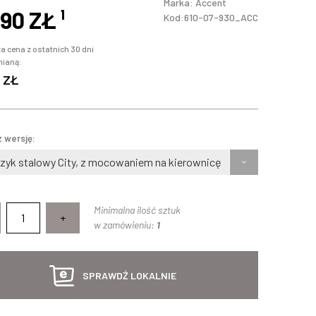
Marka:
Accent
,90 ZŁ
¹
Kod:610-07-930_ACC
a cena z ostatnich 30 dni
mianą:
 ZŁ
 wersję:
zyk stalowy City, z mocowaniem na kierownicę
Minimalna ilość sztuk
+
w zamówieniu:
1
SPRAWDŹ LOKALNIE