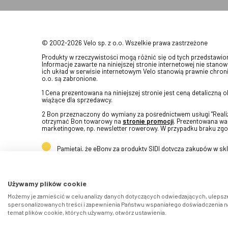
© 2002-2026 Velo sp. z o.o. Wszelkie prawa zastrzeżone
Produkty w rzeczywistości mogą różnić się od tych przedstawi
Informacje zawarte na niniejszej stronie internetowej nie stanow
ich układ w serwisie internetowym Velo stanowią prawnie chroni
o.o. są zabronione.
1 Cena prezentowana na niniejszej stronie jest ceną detaliczną
wiążące dla sprzedawcy.
2 Bon przeznaczony do wymiany za pośrednictwem usługi "Realizu
otrzymać Bon towarowy na
stronie promocji
. Prezentowana war
marketingowe, np. newsletter rowerowy. W przypadku braku zgo
Pamiętaj, że eBony za produkty SIDI dotyczą zakupów w s
Używamy plików cookie
Możemy je zamieścić w celu analizy danych dotyczących odwiedzających, ulepsze
spersonalizowanych treści i zapewnienia Państwu wspaniałego doświadczenia na 
temat plików cookie, których używamy, otwórz ustawienia.