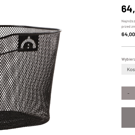
64
Najniższ
przed z
64,00
Wybierz
Kos
-