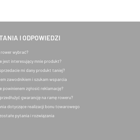
TANIA I ODPOWIEDZI
 rower wybrać?
e jest interesujący mnie produkt?
sprzedacie mi dany produkt taniej?
em zawodnikiem i szukam wsparcia
e powinienem zgłosić reklamację?
przedłużyć gwarancję na ramę roweru?
nia dotyczące realizacji bonu towarowego
ozostałe pytania i rozwiązania