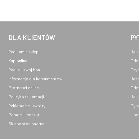
DLA KLIENTÓW
PY
Regulamin sklepu
Jaki
Kup online
Gdzi
Realizuj swój bon
Czy 
Informacja dla konsumentów
Jest
Płatności online
Gdzi
Polityka reklamacji
Jak 
Reklamacje i zwroty
Pyta
Pomoc i kontakt
...p
Sklepy stacjonarne