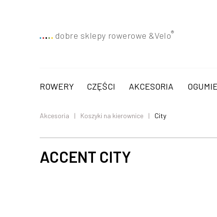
®
dobre sklepy rowerowe &
Velo
ROWERY
CZĘŚCI
AKCESORIA
OGUMIE
Akcesoria
Koszyki na kierownice
City
ACCENT CITY