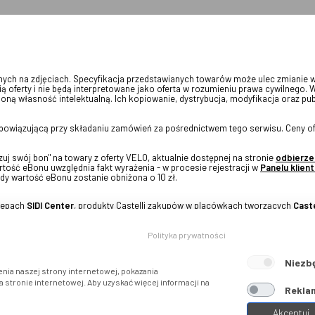
onych na zdjęciach. Specyfikacja przedstawianych towarów może ulec zmianie 
ią oferty i nie będą interpretowane jako oferta w rozumieniu prawa cywilnego. 
oną własność intelektualną. Ich kopiowanie, dystrybucja, modyfikacja oraz pu
 obowiązującą przy składaniu zamówień za pośrednictwem tego serwisu. Ceny of
j swój bon" na towary z oferty VELO, aktualnie dostępnej na stronie
odbierze
tość eBonu uwzględnia fakt wyrażenia - w procesie rejestracji w
Panelu klient
dy wartość eBonu zostanie obniżona o 10 zł.
klepach
SIDI Center
, produkty Castelli zakupów w placówkach tworzących
Caste
Polityka prywatności
Niezb
nia naszej strony internetowej, pokazania
stronie internetowej. Aby uzyskać więcej informacji na
Reklam
Akceptuj