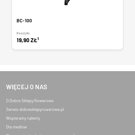
BC-100
Koszyki
1
19,90 ZŁ
WIĘCEJ O NAS
O Dobre Sklepy Rowerowe
Serwis dobresklepyrowerowe.pl
Wspieramy talenty
Dla mediów