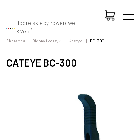
dobre sklepy rowerowe
®
&
Velo
Akcesoria
Bidony i koszyki
Koszyki
BC-300
CATEYE BC-300