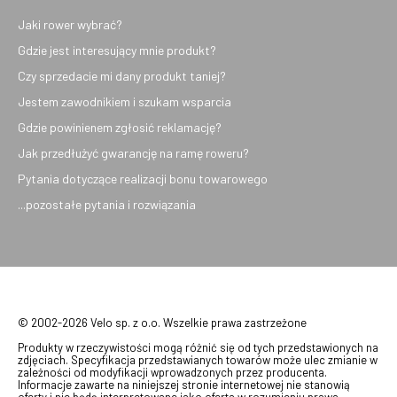
Jaki rower wybrać?
Gdzie jest interesujący mnie produkt?
Czy sprzedacie mi dany produkt taniej?
Jestem zawodnikiem i szukam wsparcia
Gdzie powinienem zgłosić reklamację?
Jak przedłużyć gwarancję na ramę roweru?
Pytania dotyczące realizacji bonu towarowego
...pozostałe pytania i rozwiązania
© 2002-2026 Velo sp. z o.o. Wszelkie prawa zastrzeżone
Produkty w rzeczywistości mogą różnić się od tych przedstawionych na
zdjęciach. Specyfikacja przedstawianych towarów może ulec zmianie w
zależności od modyfikacji wprowadzonych przez producenta.
Informacje zawarte na niniejszej stronie internetowej nie stanowią
oferty i nie będą interpretowane jako oferta w rozumieniu prawa