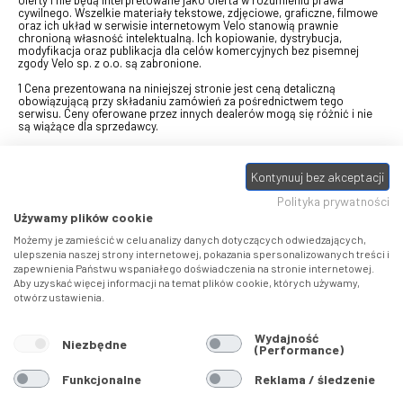
cywilnego. Wszelkie materiały tekstowe, zdjęciowe, graficzne, filmowe
oraz ich układ w serwisie internetowym Velo stanowią prawnie
chronioną własność intelektualną. Ich kopiowanie, dystrybucja,
modyfikacja oraz publikacja dla celów komercyjnych bez pisemnej
zgody Velo sp. z o.o. są zabronione.
1 Cena prezentowana na niniejszej stronie jest ceną detaliczną
obowiązującą przy składaniu zamówień za pośrednictwem tego
serwisu. Ceny oferowane przez innych dealerów mogą się różnić i nie
są wiążące dla sprzedawcy.
2 Bon przeznaczony do wymiany za pośrednictwem usługi "Realizuj
swój bon" na towary z oferty VELO, aktualnie dostępnej na stronie
Kontynuuj bez akceptacji
odbierzebon.pl
, w ramach sprzedaży premiowej. Dowiedz się jak
otrzymać Bon towarowy na
stronie promocji
. Prezentowana wartość
Polityka prywatności
eBonu uwzględnia fakt wyrażenia - w procesie rejestracji w
Panelu
klienta
- zgody na otrzymywanie drogą mailową informacji handlowo-
Używamy plików cookie
marketingowe, np. newsletter rowerowy. W przypadku braku zgody
wartość eBonu zostanie obniżona o 10 zł.
Możemy je zamieścić w celu analizy danych dotyczących odwiedzających,
ulepszenia naszej strony internetowej, pokazania spersonalizowanych treści i
zapewnienia Państwu wspaniałego doświadczenia na stronie internetowej.
Pamiętaj, że eBony za produkty SIDI dotyczą zakupów w sklepach
Aby uzyskać więcej informacji na temat plików cookie, których używamy,
SIDI Center
, produkty Castelli zakupów w placówkach tworzących
otwórz ustawienia.
Castelli Center.
Wydajność
Niezbędne
(Performance)
Funkcjonalne
Reklama / śledzenie