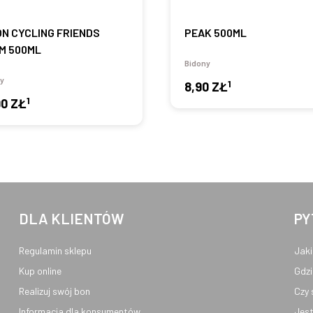
ON CYCLING FRIENDS
PEAK 500ML
M 500ML
Bidony
y
1
8,90 ZŁ
1
90 ZŁ
DLA KLIENTÓW
PY
Regulamin sklepu
Jaki
Kup online
Gdzi
Realizuj swój bon
Czy 
Informacja dla konsumentów
Jest