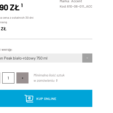
Marka:
Accent
,90 ZŁ
¹
Kod:610-06-011_ACC
a cena z ostatnich 30 dni
mianą:
 ZŁ
 wersję:
on Peak biało-różowy 750 ml
Minimalna ilość sztuk
+
w zamówieniu:
1
KUP ONLINE