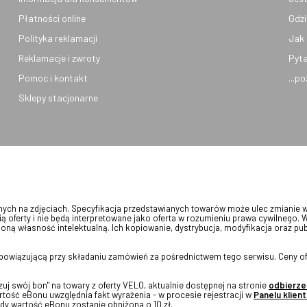
Płatności online
Gdzi
Polityka reklamacji
Jak 
Reklamacje i zwroty
Pyta
Pomoc i kontakt
...p
Sklepy stacjonarne
onych na zdjęciach. Specyfikacja przedstawianych towarów może ulec zmianie 
ią oferty i nie będą interpretowane jako oferta w rozumieniu prawa cywilnego. 
oną własność intelektualną. Ich kopiowanie, dystrybucja, modyfikacja oraz pu
 obowiązującą przy składaniu zamówień za pośrednictwem tego serwisu. Ceny of
j swój bon" na towary z oferty VELO, aktualnie dostępnej na stronie
odbierze
tość eBonu uwzględnia fakt wyrażenia - w procesie rejestracji w
Panelu klient
dy wartość eBonu zostanie obniżona o 10 zł.