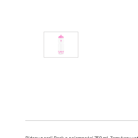
Bidony z serii Peak o pojemności 750 ml. Zamykany us