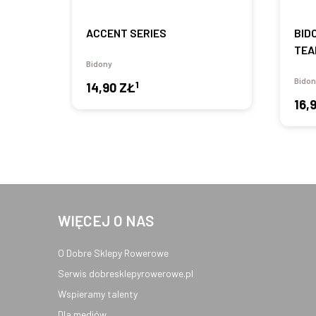
ACCENT SERIES
BID
TEA
Bidony
Bidon
1
14,90 ZŁ
16,
WIĘCEJ O NAS
O Dobre Sklepy Rowerowe
Serwis dobresklepyrowerowe.pl
Wspieramy talenty
Dla mediów