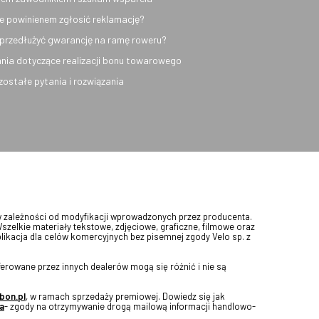
e powinienem zgłosić reklamację?
przedłużyć gwarancję na ramę roweru?
nia dotyczące realizacji bonu towarowego
ozostałe pytania i rozwiązania
w zależności od modyfikacji wprowadzonych przez producenta.
Wszelkie materiały tekstowe, zdjęciowe, graficzne, filmowe oraz
blikacja dla celów komercyjnych bez pisemnej zgody Velo sp. z
erowane przez innych dealerów mogą się różnić i nie są
bon.pl
, w ramach sprzedaży premiowej. Dowiedz się jak
a
- zgody na otrzymywanie drogą mailową informacji handlowo-