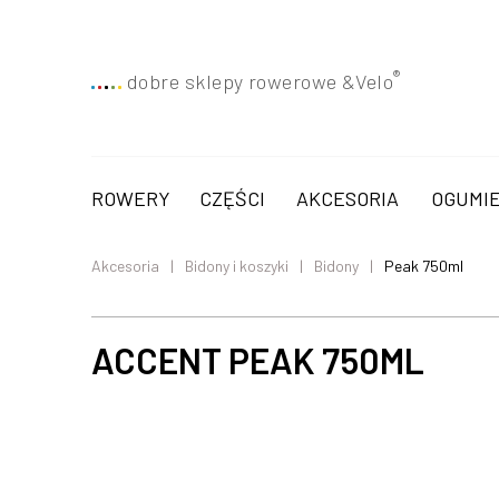
®
dobre sklepy rowerowe &
Velo
ROWERY
CZĘŚCI
AKCESORIA
OGUMIE
Akcesoria
Bidony i koszyki
Bidony
Peak 750ml
ACCENT PEAK 750ML