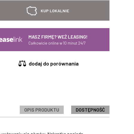
KUP LOKALNIE
MASZ FIRMĘ? WEŹ LEASING!
Całkowicie online w 10 minut 24/7
dodaj do porównania
OPIS PRODUKTU
DOSTĘPNOŚĆ
a wylewaniu się płynów. Nakrętka posiada