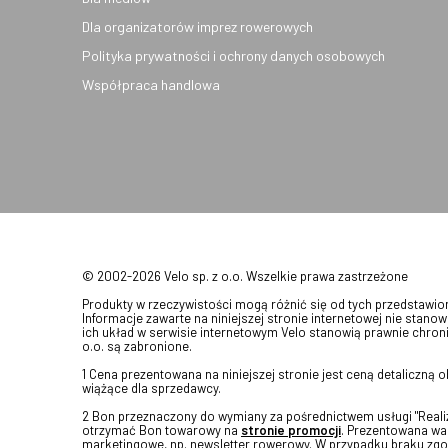
Dla organizatorów imprez rowerowych
Polityka prywatności i ochrony danych osobowych
Współpraca handlowa
© 2002-2026 Velo sp. z o.o. Wszelkie prawa zastrzeżone
Produkty w rzeczywistości mogą różnić się od tych przedstawi
Informacje zawarte na niniejszej stronie internetowej nie stanow
ich układ w serwisie internetowym Velo stanowią prawnie chroni
o.o. są zabronione.
1 Cena prezentowana na niniejszej stronie jest ceną detaliczną
wiążące dla sprzedawcy.
2 Bon przeznaczony do wymiany za pośrednictwem usługi "Realizu
otrzymać Bon towarowy na
stronie promocji
. Prezentowana war
marketingowe, np. newsletter rowerowy. W przypadku braku zgo