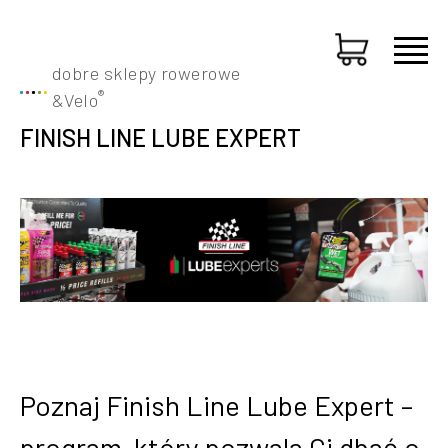
dobre sklepy rowerowe
®
&
Velo
FINISH LINE LUBE EXPERT
Poznaj Finish Line Lube Expert –
program, który pozwala Ci dbać o