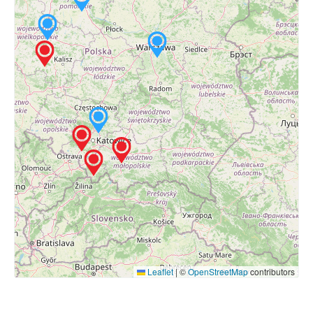
Leaflet
|
©
OpenStreetMap
contributors