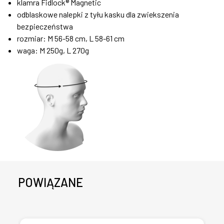
klamra Fidlock® Magnetic
odblaskowe nalepki z tyłu kasku dla zwiekszenia
bezpieczeństwa
rozmiar: M 56-58 cm, L 58-61 cm
waga: M 250g, L 270g
POWIĄZANE