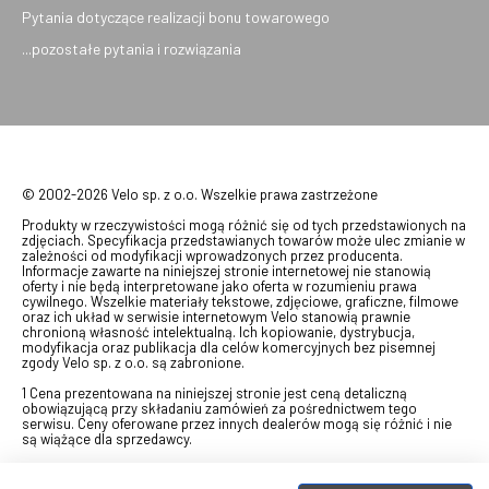
Pytania dotyczące realizacji bonu towarowego
...pozostałe pytania i rozwiązania
© 2002-2026 Velo sp. z o.o. Wszelkie prawa zastrzeżone
Produkty w rzeczywistości mogą różnić się od tych przedstawionych na
zdjęciach. Specyfikacja przedstawianych towarów może ulec zmianie w
zależności od modyfikacji wprowadzonych przez producenta.
Informacje zawarte na niniejszej stronie internetowej nie stanowią
oferty i nie będą interpretowane jako oferta w rozumieniu prawa
cywilnego. Wszelkie materiały tekstowe, zdjęciowe, graficzne, filmowe
oraz ich układ w serwisie internetowym Velo stanowią prawnie
chronioną własność intelektualną. Ich kopiowanie, dystrybucja,
modyfikacja oraz publikacja dla celów komercyjnych bez pisemnej
zgody Velo sp. z o.o. są zabronione.
1 Cena prezentowana na niniejszej stronie jest ceną detaliczną
obowiązującą przy składaniu zamówień za pośrednictwem tego
serwisu. Ceny oferowane przez innych dealerów mogą się różnić i nie
są wiążące dla sprzedawcy.
2 Bon przeznaczony do wymiany za pośrednictwem usługi "Realizuj
swój bon" na towary z oferty VELO, aktualnie dostępnej na stronie