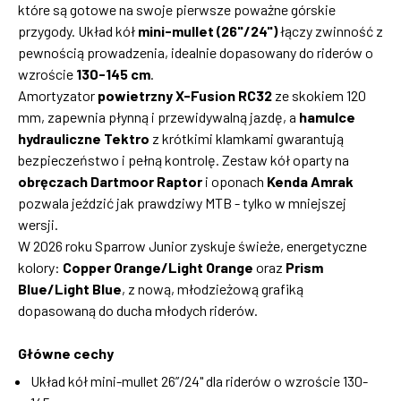
które są gotowe na swoje pierwsze poważne górskie
przygody. Układ kół
mini-mullet (26"/24")
łączy zwinność z
pewnością prowadzenia, idealnie dopasowany do riderów o
wzroście
130-145 cm
.
Amortyzator
powietrzny X-Fusion RC32
ze skokiem 120
mm, zapewnia płynną i przewidywalną jazdę, a
hamulce
hydrauliczne Tektro
z krótkimi klamkami gwarantują
bezpieczeństwo i pełną kontrolę. Zestaw kół oparty na
obręczach Dartmoor Raptor
i oponach
Kenda Amrak
pozwala jeździć jak prawdziwy MTB - tylko w mniejszej
wersji.
W 2026 roku Sparrow Junior zyskuje świeże, energetyczne
kolory:
Copper Orange/Light Orange
oraz
Prism
Blue/Light Blue
, z nową, młodzieżową grafiką
dopasowaną do ducha młodych riderów.
Główne cechy
Układ kół mini-mullet 26”/24" dla riderów o wzroście 130-