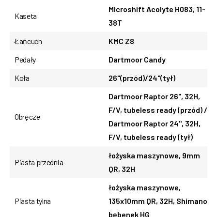
Microshift Acolyte H083, 11-
Kaseta
38T
Łańcuch
KMC Z8
Pedały
Dartmoor Candy
Koła
26"(przód)/24"(tył)
Dartmoor Raptor 26", 32H,
F/V, tubeless ready (przód) /
Obręcze
Dartmoor Raptor 24", 32H,
F/V, tubeless ready (tył)
łożyska maszynowe, 9mm
Piasta przednia
QR, 32H
łożyska maszynowe,
Piasta tylna
135x10mm QR, 32H, Shimano
bębenek HG