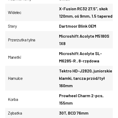
X-Fusion RC32 27.5", skok
Widelec
120mm, oś 9mm, 1.5 tapered
Stery
Dartmoor Blink OEM
Microshift Acolyte M5180S
Przerzutka tylna
1X8
Microshift Acolyte SL-
Manetki
M6285-R , 8–rzędowa
Tektro HD-J2820, juniorskie
Hamulce
klamki, tarcza przód/tył
160mm
Prowheel Charm 2-pcs,
Korba
155mm
Zębatka
30T, BCD 76mm