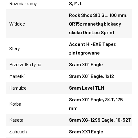
Rozmiar ramy
S, M, L
Rock Shox SID SL, 100 mm,
Widelec
QR15z manetką blokady
skoku OneLoc Sprint
Accent HI-EXE Taper,
Stery
zintegrowane
Przerzutka tylna
Sram X01 Eagle
Manetki
Sram X01 Eagle, 1x12
Hamulce
Sram Level TLM
Sram X01 Eagle, 34T, 175
Korba
mm
Kaseta
Sram XG-1299 Eagle, 10-52T
Łańcuch
Sram XX1 Eagle