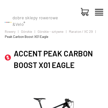
dobre sklepy rowerowe
®
&
Velo
Rowery
Górskie
Górskie - sztywne
Maraton / XC 29
Peak Carbon Boost X01 Eagle
ACCENT PEAK CARBON
BOOST X01 EAGLE