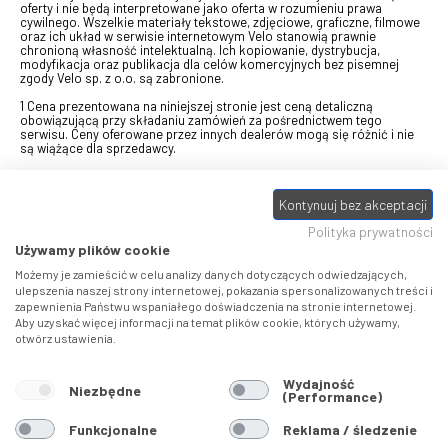
oferty i nie będą interpretowane jako oferta w rozumieniu prawa
cywilnego. Wszelkie materiały tekstowe, zdjęciowe, graficzne, filmowe
oraz ich układ w serwisie internetowym Velo stanowią prawnie
chronioną własność intelektualną. Ich kopiowanie, dystrybucja,
modyfikacja oraz publikacja dla celów komercyjnych bez pisemnej
zgody Velo sp. z o.o. są zabronione.
1 Cena prezentowana na niniejszej stronie jest ceną detaliczną
obowiązującą przy składaniu zamówień za pośrednictwem tego
serwisu. Ceny oferowane przez innych dealerów mogą się różnić i nie
są wiążące dla sprzedawcy.
2 Bon przeznaczony do wymiany za pośrednictwem usługi "Realizuj
swój bon" na towary z oferty VELO, aktualnie dostępnej na stronie
odbierzebon.pl
, w ramach sprzedaży premiowej. Dowiedz się jak
Kontynuuj bez akceptacji
otrzymać Bon towarowy na
stronie promocji
. Prezentowana wartość
Polityka prywatności
eBonu uwzględnia fakt wyrażenia - w procesie rejestracji w
Panelu
klienta
- zgody na otrzymywanie drogą mailową informacji handlowo-
Używamy plików cookie
marketingowe, np. newsletter rowerowy. W przypadku braku zgody
wartość eBonu zostanie obniżona o 10 zł.
Możemy je zamieścić w celu analizy danych dotyczących odwiedzających,
ulepszenia naszej strony internetowej, pokazania spersonalizowanych treści i
zapewnienia Państwu wspaniałego doświadczenia na stronie internetowej.
Pamiętaj, że eBony za produkty SIDI dotyczą zakupów w sklepach
Aby uzyskać więcej informacji na temat plików cookie, których używamy,
SIDI Center
, produkty Castelli zakupów w placówkach tworzących
otwórz ustawienia.
Castelli Center.
Wydajność
Niezbędne
(Performance)
Funkcjonalne
Reklama / śledzenie