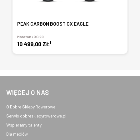
PEAK CARBON BOOST GX EAGLE
Maraton / XC 29
1
10 499,00 ZŁ
WIĘCEJ O NAS
O Dobre Sklepy Rowerowe
Serwis dobresklepyrowerowe.pl
Wspieramy talenty
Dla mediów