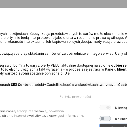
onych na zdjęciach. Specyfikacja przedstawianych towarów może ulec zmianie 
ią oferty i nie będą interpretowane jako oferta w rozumieniu prawa cywilnego. 
oną własność intelektualną. Ich kopiowanie, dystrybucja, modyfikacja oraz pu
 obowiązującą przy składaniu zamówień za pośrednictwem tego serwisu. Ceny of
j swój bon" na towary z oferty VELO, aktualnie dostępnej na stronie
odbierze
tość eBonu uwzględnia fakt wyrażenia - w procesie rejestracji w
Panelu klient
dy wartość eBonu zostanie obniżona o 10 zł.
klepach
SIDI Center
, produkty Castelli zakupów w placówkach tworzących
Caste
Polityka prywatności
Niezb
nia naszej strony internetowej, pokazania
stronie internetowej. Aby uzyskać więcej informacji na
Reklam