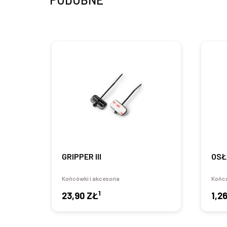
GRIPPER III
OSŁ
Końcówki i akcesoria
Końcó
1
23,90 ZŁ
1,2