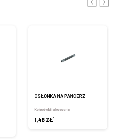
OSŁONKA NA PANCERZ
KOŃC
Końcówki i akcesoria
Końcówk
1
1,48 ZŁ
od
0