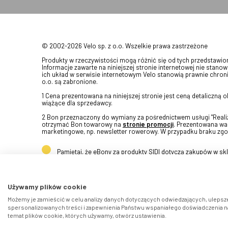
© 2002-2026 Velo sp. z o.o. Wszelkie prawa zastrzeżone
Produkty w rzeczywistości mogą różnić się od tych przedstawi
Informacje zawarte na niniejszej stronie internetowej nie stanow
ich układ w serwisie internetowym Velo stanowią prawnie chroni
o.o. są zabronione.
1 Cena prezentowana na niniejszej stronie jest ceną detaliczną
wiążące dla sprzedawcy.
2 Bon przeznaczony do wymiany za pośrednictwem usługi "Realizu
otrzymać Bon towarowy na
stronie promocji
. Prezentowana war
marketingowe, np. newsletter rowerowy. W przypadku braku zgo
Pamiętaj, że eBony za produkty SIDI dotyczą zakupów w s
Używamy plików cookie
Możemy je zamieścić w celu analizy danych dotyczących odwiedzających, ulepsze
spersonalizowanych treści i zapewnienia Państwu wspaniałego doświadczenia na 
temat plików cookie, których używamy, otwórz ustawienia.