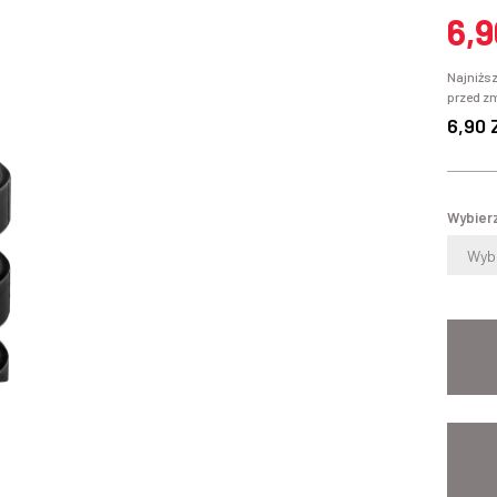
6,9
Najniższ
przed z
6,90 
Wybierz
Wybi