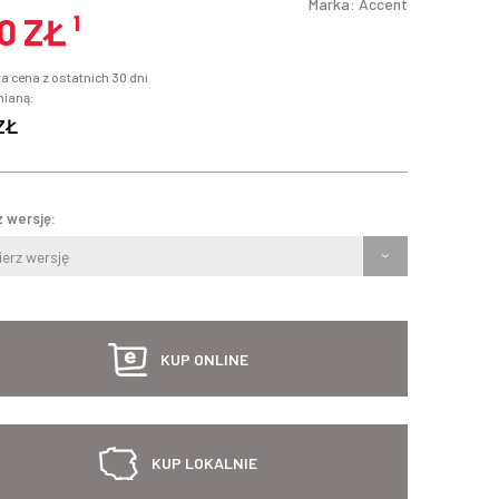
Marka:
Accent
0 ZŁ
¹
a cena z ostatnich 30 dni
mianą:
ZŁ
 wersję:
erz wersję
KUP ONLINE
KUP LOKALNIE