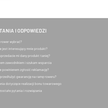
TANIA I ODPOWIEDZI
 rower wybrać?
e jest interesujący mnie produkt?
sprzedacie mi dany produkt taniej?
em zawodnikiem i szukam wsparcia
e powinienem zgłosić reklamację?
przedłużyć gwarancję na ramę roweru?
nia dotyczące realizacji bonu towarowego
ozostałe pytania i rozwiązania