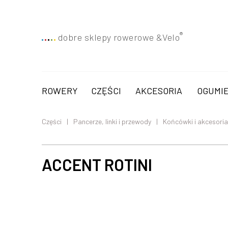
®
dobre sklepy rowerowe &
Velo
ROWERY
CZĘŚCI
AKCESORIA
OGUMIE
Części
Pancerze, linki i przewody
Końcówki i akcesoria
ACCENT ROTINI