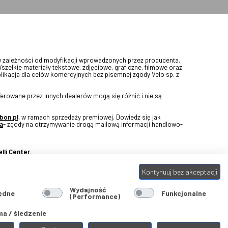
w zależności od modyfikacji wprowadzonych przez producenta.
Wszelkie materiały tekstowe, zdjęciowe, graficzne, filmowe oraz
blikacja dla celów komercyjnych bez pisemnej zgody Velo sp. z
erowane przez innych dealerów mogą się różnić i nie są
bon.pl
, w ramach sprzedaży premiowej. Dowiedz się jak
a
- zgody na otrzymywanie drogą mailową informacji handlowo-
lli Center.
Kontynuuj bez akceptacji
Wydajność
ędne
Funkcjonalne
(Performance)
a / śledzenie