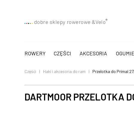
®
dobre sklepy rowerowe &
Velo
ROWERY
CZĘŚCI
AKCESORIA
OGUMIE
Części
Haki i akcesoria do ram
Przelotka do Primal 27
DARTMOOR PRZELOTKA DO 