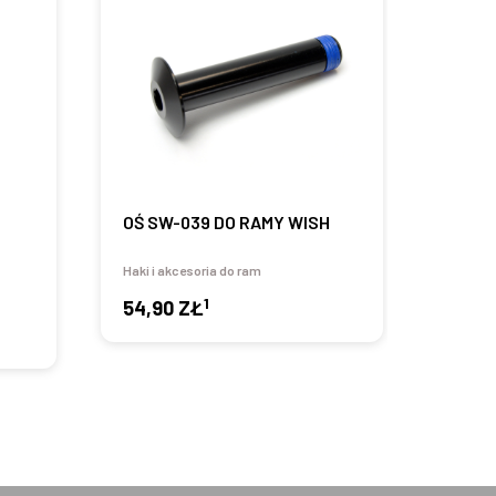
OŚ SW-039 DO RAMY WISH
NAKR
WISH
Haki i akcesoria do ram
Haki i 
1
54,90 ZŁ
27,9