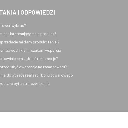
TANIA I ODPOWIEDZI
 rower wybrać?
e jest interesujący mnie produkt?
sprzedacie mi dany produkt taniej?
em zawodnikiem i szukam wsparcia
e powinienem zgłosić reklamację?
przedłużyć gwarancję na ramę roweru?
nia dotyczące realizacji bonu towarowego
ozostałe pytania i rozwiązania