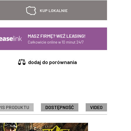
KUP LOKALNIE
MASZ FIRMĘ? WEŹ LEASING!
Całkowicie online w 10 minut 24/7
dodaj do porównania
PIS PRODUKTU
DOSTĘPNOŚĆ
VIDEO