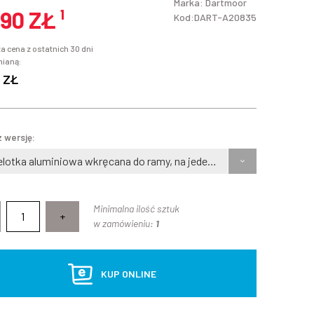
Marka:
Dartmoor
,90 ZŁ
¹
Kod:DART-A20835
a cena z ostatnich 30 dni
mianą:
 ZŁ
 wersję:
Przelotka aluminiowa wkręcana do ramy, na jeden przewód
Minimalna ilość sztuk
+
w zamówieniu:
1
KUP ONLINE