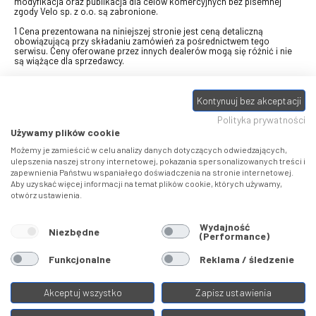
modyfikacja oraz publikacja dla celów komercyjnych bez pisemnej
zgody Velo sp. z o.o. są zabronione.
1 Cena prezentowana na niniejszej stronie jest ceną detaliczną
obowiązującą przy składaniu zamówień za pośrednictwem tego
serwisu. Ceny oferowane przez innych dealerów mogą się różnić i nie
są wiążące dla sprzedawcy.
2 Bon przeznaczony do wymiany za pośrednictwem usługi "Realizuj
swój bon" na towary z oferty VELO, aktualnie dostępnej na stronie
Kontynuuj bez akceptacji
odbierzebon.pl
, w ramach sprzedaży premiowej. Dowiedz się jak
otrzymać Bon towarowy na
stronie promocji
. Prezentowana wartość
Polityka prywatności
eBonu uwzględnia fakt wyrażenia - w procesie rejestracji w
Panelu
klienta
- zgody na otrzymywanie drogą mailową informacji handlowo-
Używamy plików cookie
marketingowe, np. newsletter rowerowy. W przypadku braku zgody
wartość eBonu zostanie obniżona o 10 zł.
Możemy je zamieścić w celu analizy danych dotyczących odwiedzających,
ulepszenia naszej strony internetowej, pokazania spersonalizowanych treści i
zapewnienia Państwu wspaniałego doświadczenia na stronie internetowej.
Pamiętaj, że eBony za produkty SIDI dotyczą zakupów w sklepach
Aby uzyskać więcej informacji na temat plików cookie, których używamy,
SIDI Center
, produkty Castelli zakupów w placówkach tworzących
otwórz ustawienia.
Castelli Center.
Wydajność
Niezbędne
(Performance)
Funkcjonalne
Reklama / śledzenie
Akceptuj wszystko
Zapisz ustawienia