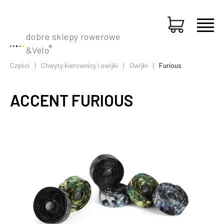
dobre sklepy rowerowe
®
&
Velo
Części
Chwyty kierownicy i owijki
Owijki
Furious
ACCENT FURIOUS