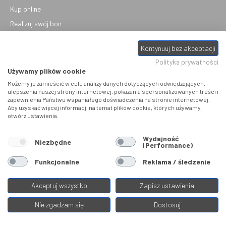
Kup online
Realizuj swój bon
Informacja dla konsumentów
Kontynuuj bez akceptacji
Płatności online
Polityka prywatności
Polityka reklamacji
Używamy plików cookie
Reklamacje i zwroty
Możemy je zamieścić w celu analizy danych dotyczących odwiedzających,
ulepszenia naszej strony internetowej, pokazania spersonalizowanych treści i
Pomoc i kontakt
zapewnienia Państwu wspaniałego doświadczenia na stronie internetowej.
Aby uzyskać więcej informacji na temat plików cookie, których używamy,
Sklepy stacjonarne
otwórz ustawienia.
PYTANIA I ODPOWIEDZI
Wydajność
Niezbędne
(Performance)
Jaki rower wybrać?
Funkcjonalne
Reklama / śledzenie
Gdzie jest interesujący mnie produkt?
Akceptuj wszystko
Zapisz ustawienia
Czy sprzedacie mi dany produkt taniej?
Jestem zawodnikiem i szukam wsparcia
Nie zgadzam się
Dostosuj
Gdzie powinienem zgłosić reklamację?