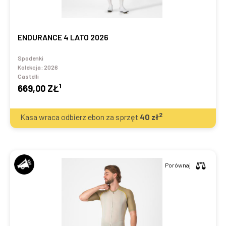
ENDURANCE 4 LATO 2026
Spodenki
Kolekcja:
2026
Castelli
1
669,00 ZŁ
2
Kasa wraca odbierz ebon za sprzęt
40
zł
Porównaj