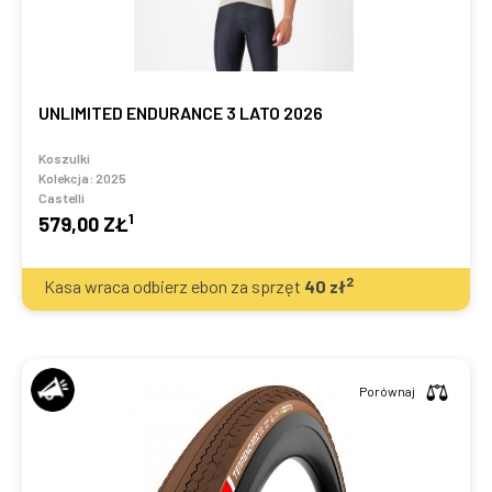
UNLIMITED ENDURANCE 3 LATO 2026
Koszulki
Kolekcja:
2025
Castelli
1
579,00 ZŁ
2
Kasa wraca odbierz ebon za sprzęt
40
zł
Porównaj