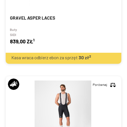
GRAVEL ASPER LACES
Buty
SIDI
1
839,00 ZŁ
2
Kasa wraca odbierz ebon za sprzęt
30
zł
Porównaj